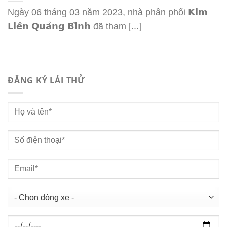
CHỨC
Ngày 06 tháng 03 năm 2023, nhà phân phối 𝗞𝗶𝗺
𝗟𝗶𝗲̂𝗻 𝗤𝘂𝗮̉𝗻𝗴 𝗕𝗶̀𝗻𝗵 đã tham [...]
ĐĂNG KÝ LÁI THỬ