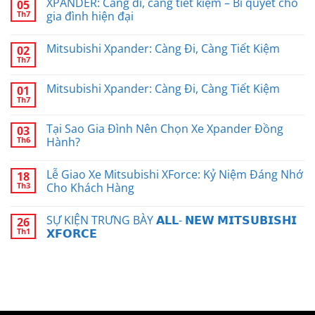
XPANDER: Càng đi, càng tiết kiệm – Bí quyết cho
05
Th7
gia đình hiện đại
Mitsubishi Xpander: Càng Đi, Càng Tiết Kiệm
02
Th7
Mitsubishi Xpander: Càng Đi, Càng Tiết Kiệm
01
Th7
Tại Sao Gia Đình Nên Chọn Xe Xpander Đồng
03
Th6
Hành?
Lễ Giao Xe Mitsubishi XForce: Kỷ Niệm Đáng Nhớ
18
Th3
Cho Khách Hàng
SỰ KIỆN TRƯNG BÀY 𝗔𝗟𝗟- 𝗡𝗘𝗪 𝗠𝗜𝗧𝗦𝗨𝗕𝗜𝗦𝗛𝗜
26
Th1
𝗫𝗙𝗢𝗥𝗖𝗘