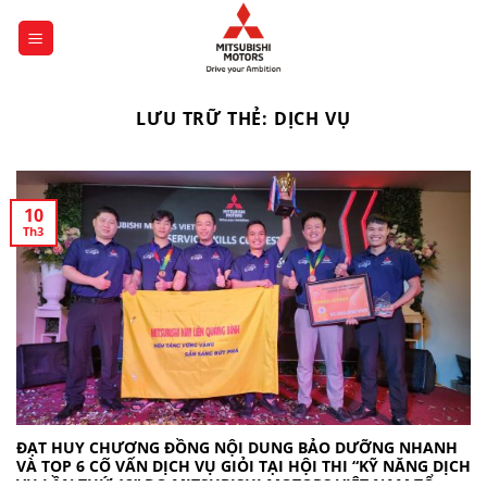
Bỏ
qua
nội
dung
LƯU TRỮ THẺ:
DỊCH VỤ
10
Th3
ĐẠT HUY CHƯƠNG ĐỒNG NỘI DUNG BẢO DƯỠNG NHANH
VÀ TOP 6 CỐ VẤN DỊCH VỤ GIỎI TẠI HỘI THI “KỸ NĂNG DỊCH
VỤ LẦN THỨ 12” DO MITSUBISHI MOTORS VIỆT NAM TỔ