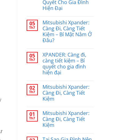
Quyết Cho Gia Đình
Hiện Đại
u
Mitsubishi Xpander:
05
Th7
Càng Đi, Càng Tiết
Kiệm – Bí Mật Nằm Ở
Đâu?
XPANDER: Càng đi,
05
Th7
càng tiết kiệm – Bí
quyết cho gia đình
hiện đại
Mitsubishi Xpander:
02
Th7
Càng Đi, Càng Tiết
Kiệm
ỳ
Mitsubishi Xpander:
01
Th7
Càng Đi, Càng Tiết
Kiệm
ư
Tại Sao Gia Đình Nên
n