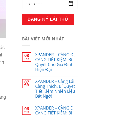
BÀI VIẾT MỚI NHẤT
các
XPANDER – CÀNG ĐI,
nh
08
Th7
CÀNG TIẾT KIỆM: Bí
nh
Quyết Cho Gia Đình
Hiện Đại
XPANDER – Càng Lái
07
Th7
Càng Thích, Bí Quyết
Tiết Kiệm Nhiên Liệu
Bất Ngờ!
àng
XPANDER – CÀNG ĐI,
06
Th7
CÀNG TIẾT KIỆM: Bí