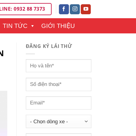
INE: 0932 88 7373
TIN TỨC
GIỚI THIỆU
ĐĂNG KÝ LÁI THỬ
N