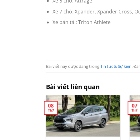
Xe 5 chỗ: Attrage
Xe 7 chỗ: Xpander, Xpander Cross, Ou
Xe bán tải: Triton Athlete
Bài viết này được đăng trong
Tin tức & Sự kiện
. Đá
Bài viết liên quan
08
07
Th7
Th7