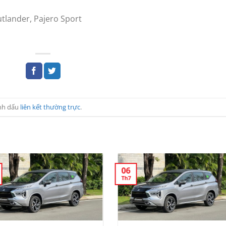
tlander, Pajero Sport
nh dấu
liên kết thường trực
.
06
Th7