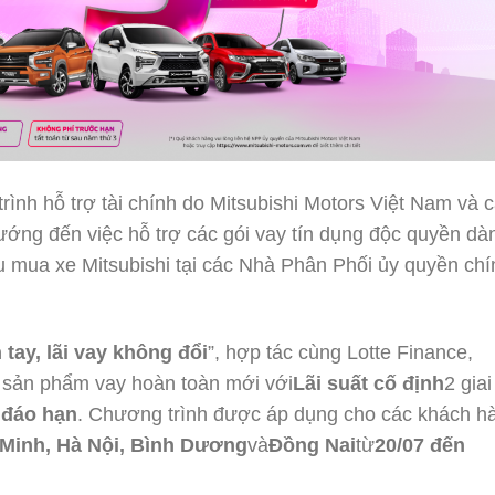
nh hỗ trợ tài chính do Mitsubishi Motors Việt Nam và 
hướng đến việc hỗ trợ các gói vay tín dụng độc quyền dà
 mua xe Mitsubishi tại các Nhà Phân Phối ủy quyền chí
 tay, lãi vay không đổi
”, hợp tác cùng Lotte Finance,
u sản phẩm vay hoàn toàn mới với
Lãi suất cố định
2 giai
 đáo hạn
. Chương trình được áp dụng cho các khách h
 Minh, Hà Nội, Bình Dương
và
Đồng Nai
từ
20/07 đến