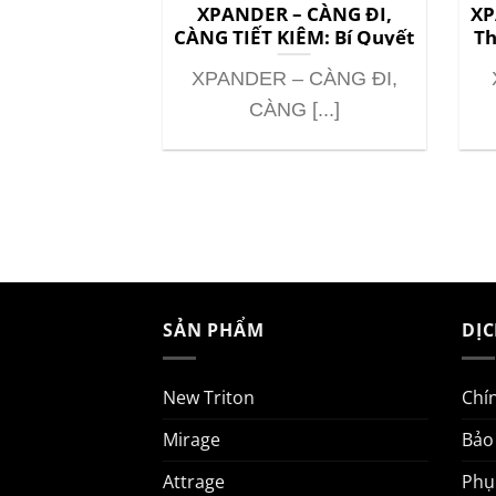
ng đi, càng
XPANDER – CÀNG ĐI,
XP
Bí quyết cho
CÀNG TIẾT KIỆM: Bí Quyết
Th
 hiện đại
Cho Gia Đình Hiện Đại
 CÀNG ĐI,
XPANDER – CÀNG ĐI,
ẾT [...]
CÀNG [...]
SẢN PHẨM
DỊ
New Triton
Chí
Mirage
Bảo
Attrage
Phụ