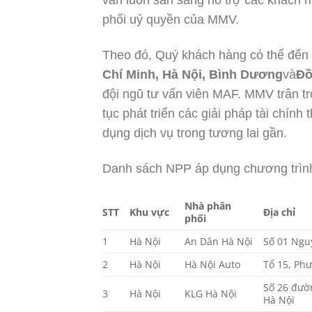
phối uỷ quyền của MMV.
Theo đó, Quý khách hàng có thể đến
Chí Minh, Hà Nội, Bình Dương
và
Đồ
đội ngũ tư vấn viên MAF. MMV trân tr
tục phát triển các giải pháp tài chí
dụng dịch vụ trong tương lai gần.
Danh sách NPP áp dụng chương trình
Nhà phân
STT
Khu vực
Địa chỉ
phối
1
Hà Nội
An Dân Hà Nội
Số 01 Ngu
2
Hà Nội
Hà Nội Auto
Tổ 15, Ph
Số 26 đườ
3
Hà Nội
KLG Hà Nội
Hà Nội