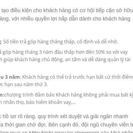
 tạo điều kiện cho khách hàng có cơ hội tiếp cận sở hữ
dàng, với nhiều quyền lợi hấp dẫn dành cho khách hàng
g
: Số tiền trả góp hàng tháng thấp, cố định và dễ nhớ.
trả góp hàng tháng 3 năm đầu thấp hơn đến 50% so với vay
ịnh giúp khách hàng chủ động, an tâm và dễ dàng quản lý tài
au 3 năm
: Khách hàng có thể trả trước hạn bất cứ thời điểm
ớc hạn sau năm thứ 3.
m:
chương trình đảm bảo Khách hàng không phải mua bất k
 nhân thọ, bảo hiểm khoản vay,…
hồ sơ rõ ràng, quy trình xét duyệt và giải ngân nhanh
đa thời gian chờ đợi. Bên cạnh đó, đội ngũ chuyên viên t
hàng mua xe Mitsubishi ngay tại showroom các Nhà phâ