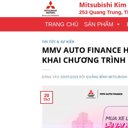
Bỏ
Mitsubishi Kim
qua
253 Quang Trung, T
nội
TRANG CHỦ
SẢN PHẨM
dung
TIN TỨC & SỰ KIỆN
MMV AUTO FINANCE H
KHAI CHƯƠNG TRÌNH 
ĐĂNG VÀO
20/07/2023
BỞI
QUẢNG BÌNH MITSUBISHI
20
Th7