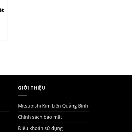
Mitsubishi Xpander: Càng
ết
Đi, Càng Tiết Kiệm – Bí
Mật Nằm Ở Đâu?
Mitsubishi Xpander: Càng
Đi, Càng [...]
GIỚI THIỆU
Mitsubishi Kim Liên Quảng Bình
Chính sách bảo mật
Điều khoản sử dụng