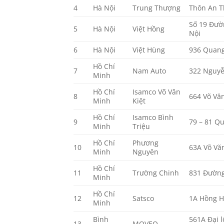
4
Hà Nội
Trung Thượng
Thôn An T
Số 19 Đườ
5
Hà Nội
Việt Hồng
Nội
6
Hà Nội
Việt Hùng
936 Quang
Hồ Chí
7
Nam Auto
322 Nguyễ
Minh
Hồ Chí
Isamco Võ Văn
8
664 Võ Văn
Minh
Kiệt
Hồ Chí
Isamco Bình
9
79 – 81 Q
Minh
Triệu
Hồ Chí
Phương
10
63A Võ Vă
Minh
Nguyên
Hồ Chí
11
Trường Chinh
831 Đường
Minh
Hồ Chí
12
Satsco
1A Hồng H
Minh
Bình
561A Đại 
13
MOVEO