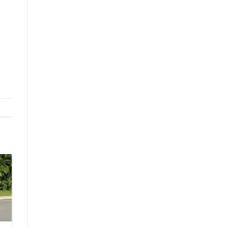
05
Th7