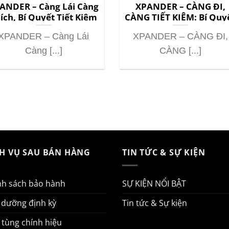
ANDER – Càng Lái Càng
XPANDER – CÀNG ĐI,
ích, Bí Quyết Tiết Kiệm
CÀNG TIẾT KIỆM: Bí Quy
Nhiên Liệu Bất Ngờ!
Cho Gia Đình Hiện Đại
XPANDER – Càng Lái
XPANDER – CÀNG ĐI,
Càng [...]
CÀNG [...]
CH VỤ SAU BÁN HÀNG
TIN TỨC & SỰ KIỆN
nh sách bảo hành
SỰ KIỆN NỔI BẬT
 dưỡng định kỳ
Tin tức & Sự kiện
 tùng chính hiệu