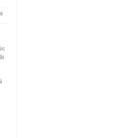
ng
ức
ất
i