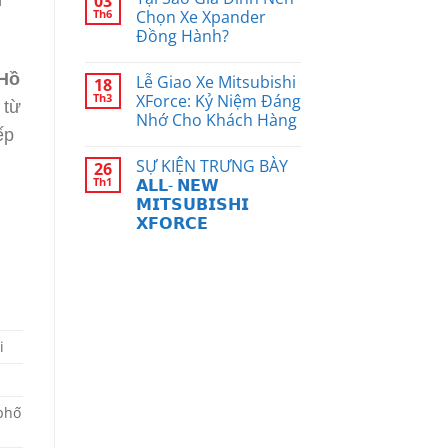
03
Th6
Chọn Xe Xpander
Đồng Hành?
Hồ
Lễ Giao Xe Mitsubishi
18
Th3
XForce: Kỷ Niệm Đáng
 từ
Nhớ Cho Khách Hàng
ếp
SỰ KIỆN TRƯNG BÀY
26
Th1
𝗔𝗟𝗟- 𝗡𝗘𝗪
𝗠𝗜𝗧𝗦𝗨𝗕𝗜𝗦𝗛𝗜
𝗫𝗙𝗢𝗥𝗖𝗘
i
phố