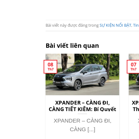
Bài viết này được đăng trong
SỰ KIỆN NỔI BẬT
,
Tin
Bài viết liên quan
08
07
Th7
Th7
ng đi, càng
XPANDER – CÀNG ĐI,
XP
Bí quyết cho
CÀNG TIẾT KIỆM: Bí Quyết
Th
 hiện đại
Cho Gia Đình Hiện Đại
 CÀNG ĐI,
XPANDER – CÀNG ĐI,
ẾT [...]
CÀNG [...]