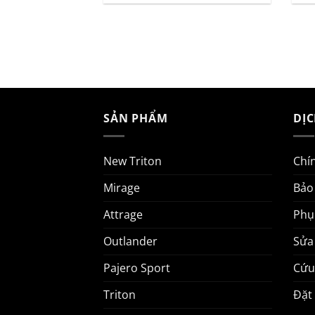
SẢN PHẨM
DỊ
New Triton
Chí
Mirage
Bảo
Attrage
Phụ
Outlander
Sửa
Pajero Sport
Cứu
Triton
Đặt