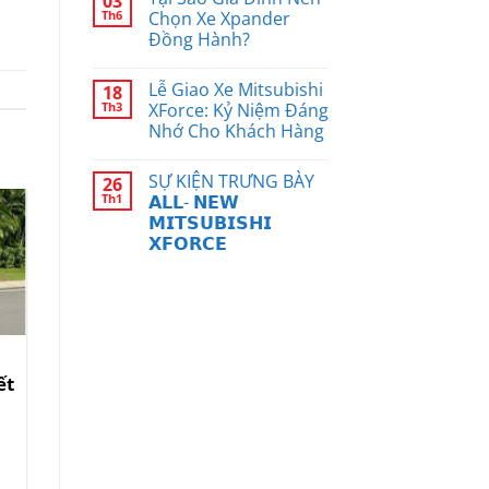
03
Th6
Chọn Xe Xpander
Đồng Hành?
Lễ Giao Xe Mitsubishi
18
Th3
XForce: Kỷ Niệm Đáng
Nhớ Cho Khách Hàng
SỰ KIỆN TRƯNG BÀY
26
Th1
𝗔𝗟𝗟- 𝗡𝗘𝗪
𝗠𝗜𝗧𝗦𝗨𝗕𝗜𝗦𝗛𝗜
05
𝗫𝗙𝗢𝗥𝗖𝗘
Th7
Mitsubishi Xpander: Càng
ết
Đi, Càng Tiết Kiệm – Bí
Mật Nằm Ở Đâu?
Mitsubishi Xpander: Càng
Đi, Càng [...]