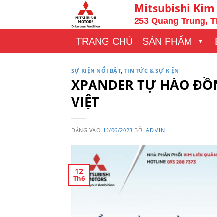
Bỏ
Mitsubishi Kim
qua
253 Quang Trung, T
nội
TRANG CHỦ
SẢN PHẨM
dung
SỰ KIỆN NỔI BẬT
,
TIN TỨC & SỰ KIỆN
XPANDER TỰ HÀO ĐỒN
VIỆT
ĐĂNG VÀO
12/06/2023
BỞI
ADMIN
12
Th6