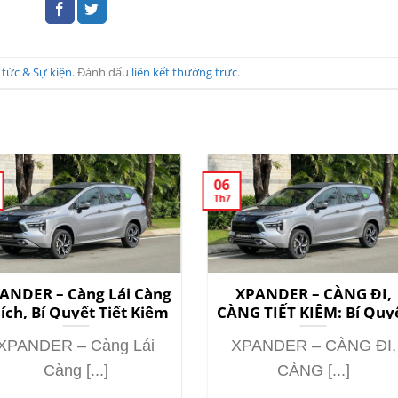
 tức & Sự kiện
. Đánh dấu
liên kết thường trực
.
06
Th7
ANDER – Càng Lái Càng
XPANDER – CÀNG ĐI,
ích, Bí Quyết Tiết Kiệm
CÀNG TIẾT KIỆM: Bí Quy
Nhiên Liệu Bất Ngờ!
Cho Gia Đình Hiện Đại
XPANDER – Càng Lái
XPANDER – CÀNG ĐI,
Càng [...]
CÀNG [...]